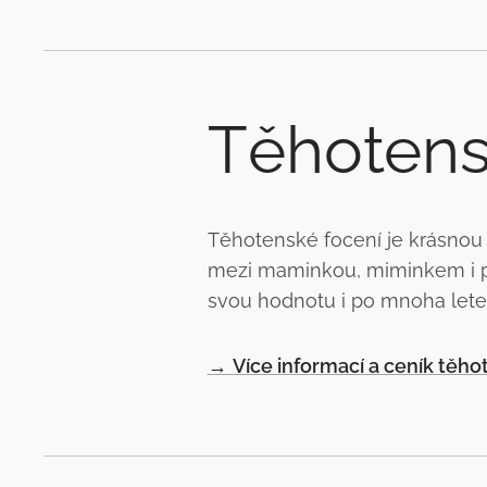
Těhotens
Těhotenské focení je krásnou
mezi maminkou, miminkem i p
svou hodnotu i po mnoha lete
→
Více informací a ceník těh