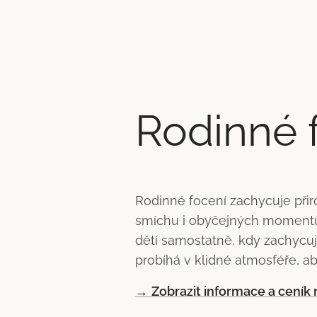
Rodinné 
Rodinné focení zachycuje přiro
smíchu i obyčejných momentů, k
dětí samostatně, kdy zachycuj
probíhá v klidné atmosféře, aby
→
Zobrazit informace a ceník