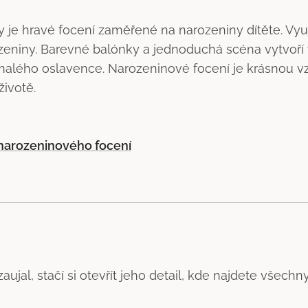
 je hravé focení zaměřené na narozeniny dítěte. Využí
narozeniny. Barevné balónky a jednoduchá scéna vytvoř
 malého oslavence. Narozeninové focení je krásnou 
ivotě.
 narozeninového focení
aujal, stačí si otevřít jeho detail, kde najdete všec