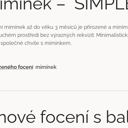
iminek – SIMPL
 miminek až do věku 3 měsíců je přirozené a minimal
uchém prostředí bez výrazných rekvizit. Minimalisti
í společné chvíle s miminkem.
ozeného focení
miminek
nové focení s ba