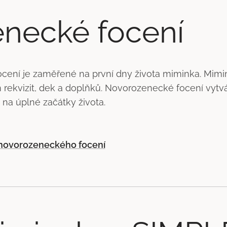
necké focení
ení je zaměřené na první dny života miminka. Mimi
rekvizit, dek a doplňků. Novorozenecké focení vytvář
na úplné začátky života.
k novorozeneckého focení