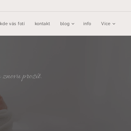
kde vás fotí
kontakt
blog
info
Více
 znovu prožít.