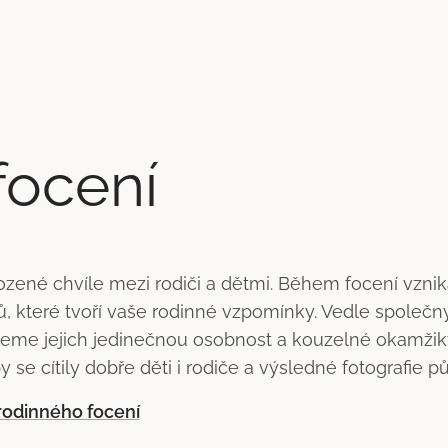
focení
zené chvíle mezi rodiči a dětmi. Během focení vznika
teré tvoří vaše rodinné vzpomínky. Vedle společných 
eme jejich jedinečnou osobnost a kouzelné okamžiky
 se cítily dobře děti i rodiče a výsledné fotografie p
 rodinného focení