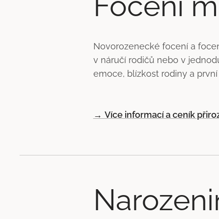
Focení m
Novorozenecké focení a focení
v náručí rodičů nebo v jednod
emoce, blízkost rodiny a prvn
→
Více informací a ceník přir
Narozeni