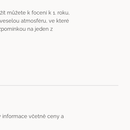
t můžete k focení k 1. roku,
í veselou atmosféru, ve které
vzpomínkou na jeden z
hny informace včetně ceny a