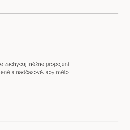
e zachycují něžné propojení
zené a nadčasové, aby mělo