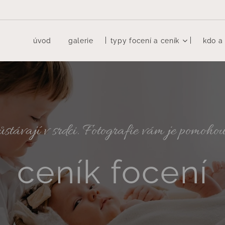
úvod
galerie
typy focení a ceník
kdo a 
távají v srdci. Fotografie vám je pomohou
ceník focení