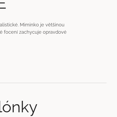
E
istické. Miminko je většinou
cké focení zachycuje opravdové
lónky