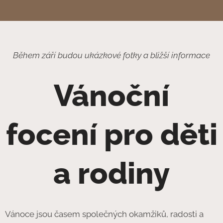
Během září budou ukázkové fotky a bližší informace
Vánoční
focení pro děti
a rodiny
Vánoce jsou časem společných okamžiků, radosti a