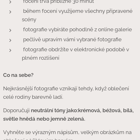
focení trvá přibližně 30 minut
během focení využijeme všechny připravené
scény
fotografie vybíráte pohodlně z online galerie
pečlivě upravím vámi vybrané fotografie
fotografie obdržíte v elektronické podobě v
plném rozlišení
Co na sebe?
Nejkrásnější fotografie vznikají tehdy, když oblečení
celé rodiny barevně ladí.
Doporučuji
neutrální tóny jako:krémová, béžová, bílá,
světle hnědá nebo jemně zelená.
Vyhněte se výrazným nápisům, velkým obrázkům na