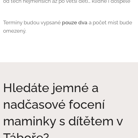
od těch nejmenších až po větší děti… klidně i dospělé
🤍
Termíny budou vypsané
pouze dva
a počet míst bude
omezený.
Hledáte jemné a
nadčasové focení
maminky s dítětem v
Táboře?