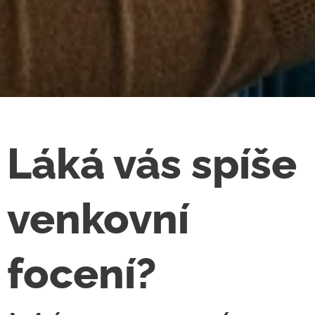
Láká vás spíše
venkovní
focení?
🌿